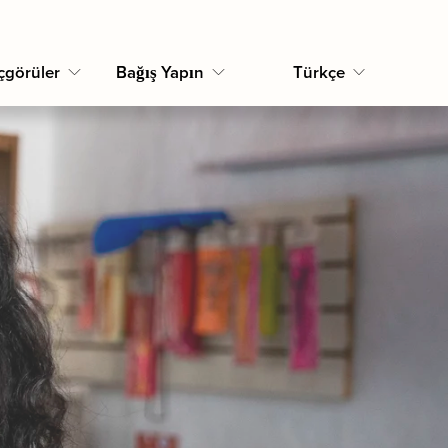
çgörüler
Bağış Yapın
Türkçe