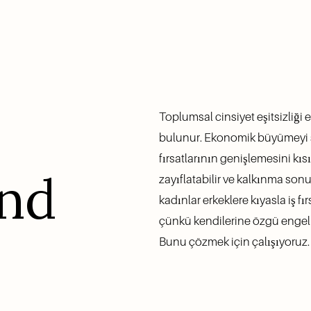
Toplumsal cinsiyet eşitsizliği 
bulunur. Ekonomik büyümeyi sını
fırsatlarının genişlemesini kıs
ind
zayıflatabilir ve kalkınma sonu
kadınlar erkeklere kıyasla iş fı
çünkü kendilerine özgü engeller
Bunu çözmek için çalışıyoruz.