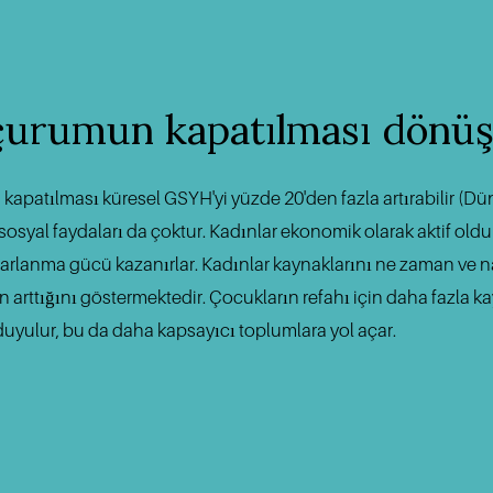
uçurumun kapatılması 
dönüş
patılması küresel GSYH'yi yüzde 20'den fazla artırabilir (Düny
sosyal faydaları da çoktur. Kadınlar ekonomik olarak aktif old
lanma gücü kazanırlar. Kadınlar kaynaklarını ne zaman ve nası
nın arttığını göstermektedir. Çocukların refahı için daha fazla 
yi duyulur, bu da daha kapsayıcı toplumlara yol açar.