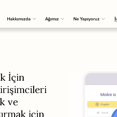
Hakkımızda
Ağımız
Ne Yapıyoruz
İ
k İçin 
rişimcileri 
 ve 
ırmak için 