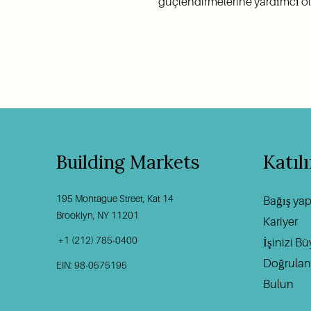
güçlendirmelerine yardımcı olab
Building Markets
Katıl
195 Montague Street, Kat 14
Bağış ya
Brooklyn, NY 11201                                          
Kariyer
 +1 (212) 785-0400
İşinizi B
Doğrulanm
EIN: 98-0575195
Bulun