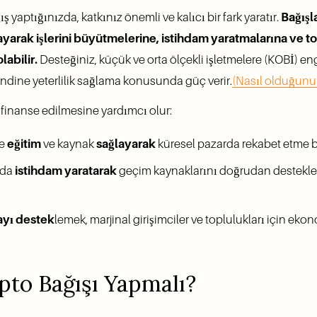
yaptığınızda, katkınız önemli ve kalıcı bir fark yaratır. 
Bağışla
layarak işlerini büyütmelerine, istihdam yaratmalarına ve to
labilir.
 Desteğiniz, küçük ve orta ölçekli işletmelere (KOBİ) eng
ndine yeterlilik sağlama konusunda güç verir.
(Nasıl olduğunu
n finanse edilmesine yardımcı olur:
e 
eğitim
 ve kaynak 
sağlayarak
 küresel pazarda rekabet etme be
da 
istihdam yaratarak
 geçim kaynaklarını doğrudan desteklem
ayı destek
lemek, marjinal girişimciler ve toplulukları için ekon
pto Bağışı Yapmalı?