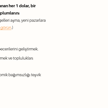
nan her 1 dolar, bir 
plumlarını 
elleri aşma, yeni pazarlara 
 görün
.)
cerilerini geliştirmek.
ek ve toplulukları 
omik bağımsızlığı teşvik 