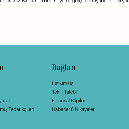
ilirsiniz. Birlikte, en önemli yerde gerçek dünyada bir etki yara
ın
Bağlan
Ha
p
‍                                    ‍
İletişim U
s
Teklif Talebi
üyütün
Finansal Bilgiler
ış Tedarikçileri
Haberler & Hikayeler