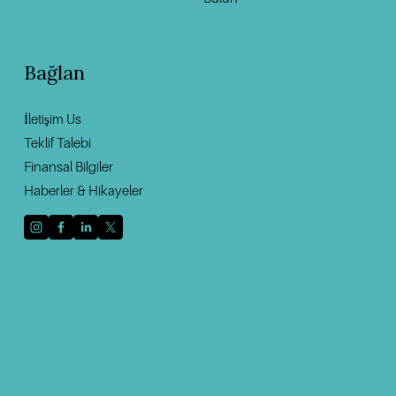
Bağlan
İletişim U
s
Teklif Talebi
Finansal Bilgiler
Haberler & Hikayeler
Haberleri ve güncellemeleri almak için e-posta
adresinizle kaydolun.
Kaydolun