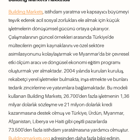
Building Markets
, istihdam yaratma ve kapsayıcı büyümeyi 
teşvik ederek acil sosyal zorlukları ele almak için küçük 
işletmelerin dönüşümsel gücünü ortaya çıkarıyor.  
Çalışmalarının güncel örnekleri arasında Türkiye'de 
mültecilerin geçim kaynaklarını ve özel sektöre 
asimilasyonunu kolaylaştırmak ve Myanmar'da bir çevresel 
etki ölçüm aracı ve döngüsel ekonomi eğitim programı 
oluşturmak yer almaktadır. 2004 yılında kurulan kuruluş, 
rekabetçi yerel işletmeler bulmakta, inşa etmekte ve bunları 
tedarik zincirlerine ve yatırımlara bağlamaktadır. Bu modeli 
kullanan Building Markets, 26.700'den fazla işletmenin 1,36 
milyar dolarlık sözleşme ve 21 milyon dolarlık kredi 
kazanmasına destek olmuş ve Türkiye, Ürdün, Myanmar, 
Afganistan, Liberya ve Haiti gibi çeşitli pazarlarda 
73.500'den fazla istihdam yaratılmasına yardımcı olmuştur. 
Buildingmarkets.org
 adresinden daha fazla bilgi edinin. 