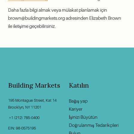
Daha fazla bilgi almak veya mülakat planlamak için 
brown@buildingmarkets.org adresinden Elizabeth Brown 
ile iletişime geçebilirsiniz.
Building Markets
Katılın
195 Montague Street, Kat 14
Bağış yap
‍                                    ‍
Brooklyn, NY 11201                                          
Kariyer
İşinizi Büyütün
 +1 (212) 785-0400
Doğrulanmış Tedarikçileri
EIN: 98-0575195
Bulun