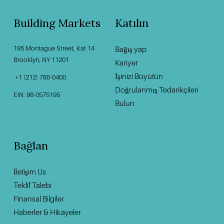
Building Markets
Katılın
195 Montague Street, Kat 14
Bağış yap
‍                                    ‍
Brooklyn, NY 11201                                          
Kariyer
İşinizi Büyütün
 +1 (212) 785-0400
Doğrulanmış Tedarikçileri
EIN: 98-0575195
Bulun
Bağlan
İletişim U
s
Teklif Talebi
Finansal Bilgiler
Haberler & Hikayeler