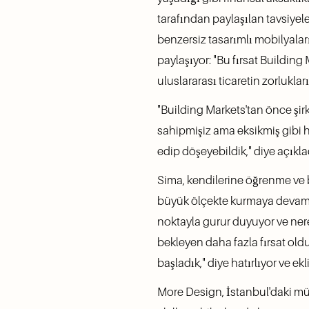
tarafından paylaşılan tavsiye
benzersiz tasarımlı mobilyaları
paylaşıyor: "Bu fırsat Buildin
uluslararası ticaretin zorlukl
"Building Markets'tan önce şirk
sahipmişiz ama eksikmiş gibi h
edip döşeyebildik," diye açıkla
Sima, kendilerine öğrenme ve büy
büyük ölçekte kurmaya devam e
noktayla gurur duyuyor ve nere
bekleyen daha fazla fırsat oldu
başladık," diye hatırlıyor ve ek
More Design, İstanbul'daki mü