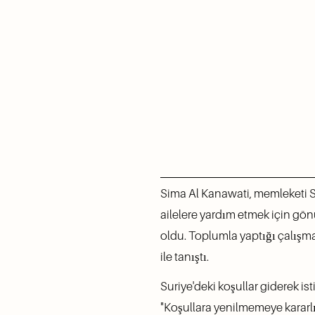
Sima Al Kanawati, memleketi Su
ailelere yardım etmek için gön
oldu. Toplumla yaptığı çalış
ile tanıştı. 
Suriye'deki koşullar giderek is
"Koşullara yenilmemeye kararlı 