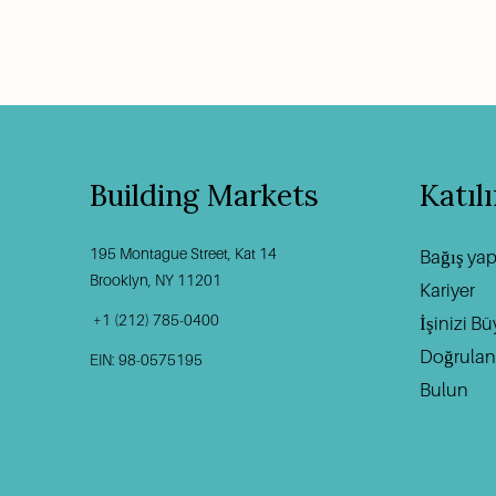
Building Markets
Katıl
195 Montague Street, Kat 14
Bağış ya
Brooklyn, NY 11201                                          
Kariyer
 +1 (212) 785-0400
İşinizi B
Doğrulanm
EIN: 98-0575195
Bulun