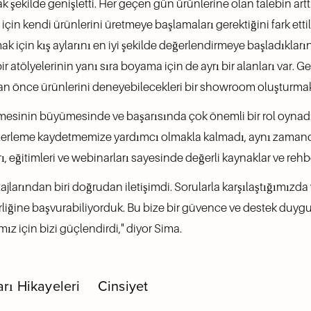
k şekilde genişletti. Her geçen gün ürünlerine olan talebin arttı
in kendi ürünlerini üretmeye başlamaları gerektiğini fark etti
k için kış aylarını en iyi şekilde değerlendirmeye başladıklarınd
bir atölyelerinin yanı sıra boyama için de ayrı bir alanları var.
an önce ürünlerini deneyebilecekleri bir showroom oluşturmak 
etmesinin büyümesinde ve başarısında çok önemli bir rol oynadı
ilerleme kaydetmemize yardımcı olmakla kalmadı, aynı zamanda 
, eğitimleri ve webinarları sayesinde değerli kaynaklar ve rehbe
larından biri doğrudan iletişimdi. Sorularla karşılaştığımızda 
ne başvurabiliyorduk. Bu bize bir güvence ve destek duygusu s
mız için bizi güçlendirdi," diyor Sima.
rı Hikayeleri
Cinsiyet