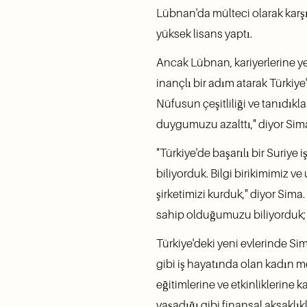
Lübnan'da mülteci olarak karşı
yüksek lisans yaptı. 
Ancak Lübnan, kariyerlerine y
inançlı bir adım atarak Türkiye'
Nüfusun çeşitliliği ve tanıdık
duygumuzu azalttı," diyor Sim
"Türkiye'de başarılı bir Suriye 
biliyorduk. Bilgi birikimimiz 
şirketimizi kurduk," diyor Sima
sahip olduğumuzu biliyorduk; s
Türkiye'deki yeni evlerinde Sim
gibi iş hayatında olan kadın m
eğitimlerine ve etkinliklerine
yaşadığı gibi finansal aksaklı