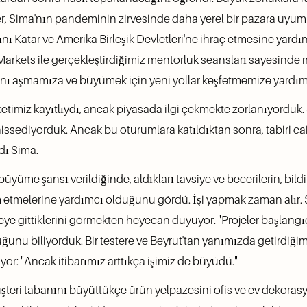
ler, Sima'nın pandeminin zirvesinde daha yerel bir pazara uyu
nı Katar ve Amerika Birleşik Devletleri'ne ihraç etmesine yardım
g Markets ile gerçekleştirdiğimiz mentorluk seansları sayesind
arını aşmamıza ve büyümek için yeni yollar keşfetmemize yardım
etimiz kayıtlıydı, ancak piyasada ilgi çekmekte zorlanıyorduk. S
issediyorduk. Ancak bu oturumlara katıldıktan sonra, tabiri cai
dı Sima.
üme şansı verildiğinde, aldıkları tavsiye ve becerilerin, bildikle
tmelerine yardımcı olduğunu gördü. İşi yapmak zaman alır. Sima
ye gittiklerini görmekten heyecan duyuyor. "Projeler başlangıçt
ğunu biliyorduk. Bir testere ve Beyrut'tan yanımızda getirdiğim
liyor: "Ancak itibarımız arttıkça işimiz de büyüdü."
şteri tabanını büyüttükçe ürün yelpazesini ofis ve ev dekoras