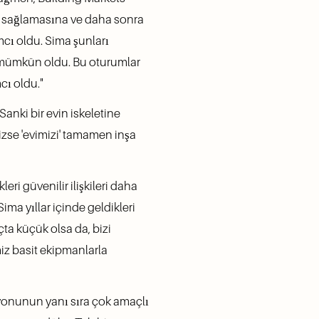
m sağlamasına ve daha sonra 
cı oldu. Sima şunları 
e mümkün oldu. Bu oturumlar 
cı oldu."
anki bir evin iskeletine 
zse 'evimizi' tamamen inşa 
ri güvenilir ilişkileri daha 
 yıllar içinde geldikleri 
a küçük olsa da, bizi 
iz basit ekipmanlarla 
yonunun yanı sıra çok amaçlı 