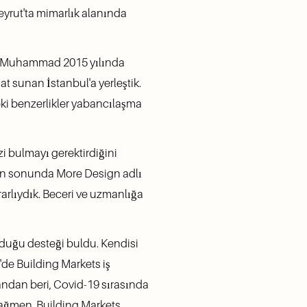
yrut'ta mimarlık alanında 
ve Muhammad 2015 yılında 
at sunan İstanbul'a yerleştik. 
eki benzerlikler yabancılaşma 
zi bulmayı gerektirdiğini 
5'in sonunda More Design adlı 
arlıydık. Beceri ve uzmanlığa 
yduğu desteği buldu. Kendisi 
de Building Markets iş 
andan beri, Covid-19 sırasında 
rağmen, Building Markets 