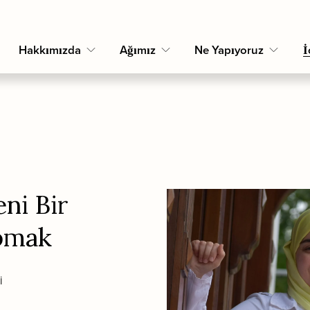
Hakkımızda
Ağımız
Ne Yapıyoruz
İ
ni Bir 
apmak
i