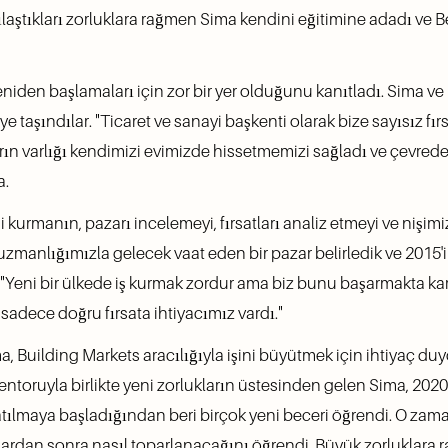
laştıkları zorluklara rağmen Sima kendini eğitimine adadı ve Be
eniden başlamaları için zor bir yer olduğunu kanıtladı. Sima 
ye taşındılar. "Ticaret ve sanayi başkenti olarak bize sayısız fırs
ların varlığı kendimizi evimizde hissetmemizi sağladı ve çevred
a.
işi kurmanın, pazarı incelemeyi, fırsatları analiz etmeyi ve nişimi
ve uzmanlığımızla gelecek vaat eden bir pazar belirledik ve 201
. "Yeni bir ülkede iş kurmak zordur ama biz bunu başarmakta kar
adece doğru fırsata ihtiyacımız vardı."
a, Building Markets aracılığıyla işini büyütmek için ihtiyaç du
entoruyla birlikte yeni zorlukların üstesinden gelen Sima, 2020'
 katılmaya başladığından beri birçok yeni beceri öğrendi. O zam
klardan sonra nasıl toparlanacağını öğrendi. Büyük zorluklara 