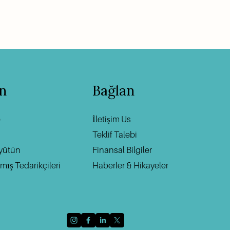
ın
Bağlan
Ha
p
‍                                    ‍
İletişim U
s
Teklif Talebi
üyütün
Finansal Bilgiler
ış Tedarikçileri
Haberler & Hikayeler