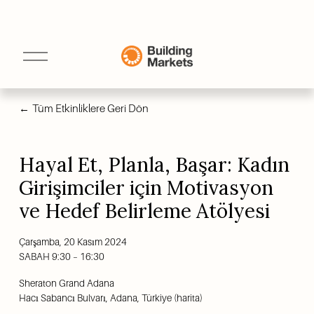
M
e
n
ü
y
Tüm Etkinliklere Geri Dön
ü
A
ç
Hayal Et, Planla, Başar: Kadın
Girişimciler için Motivasyon
ve Hedef Belirleme Atölyesi
Çarşamba, 20 Kasım 2024
SABAH 9:30
16:30
Sheraton Grand Adana
Hacı Sabancı Bulvarı
Adana
Türkiye
(harita)