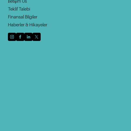
İletişim U
s
Teklif Talebi
Finansal Bilgiler
Haberler & Hikayeler
Haberleri ve güncellemeleri almak için e-posta
adresinizle kaydolun.
Kaydolun