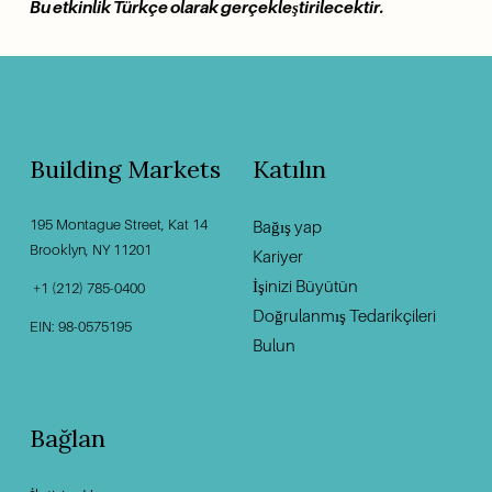
Bu etkinlik Türkçe olarak gerçekleştirilecektir.
Building Markets
Katılın
195 Montague Street, Kat 14
Bağış yap
‍                                    ‍
Brooklyn, NY 11201                                          
Kariyer
İşinizi Büyütün
 +1 (212) 785-0400
Doğrulanmış Tedarikçileri
EIN: 98-0575195
Bulun
Bağlan