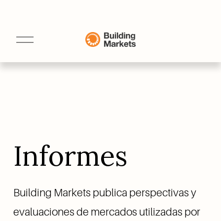
A
b
r
i
r
e
l
m
e
n
ú
Informes
Building Markets publica perspectivas y 
evaluaciones de mercados utilizadas por 