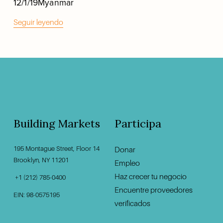
12/1/19
Myanmar
Seguir leyendo
Building Markets
Participa
195 Montague Street, Floor 14
Donar
‍                                    ‍
Brooklyn, NY 11201                                          
Empleo
Haz crecer tu negocio
 +1 (212) 785-0400
Encuentre proveedores
EIN: 98-0575195
verificados