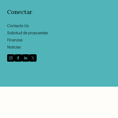
Conectar
Contacto U
s
Solicitud de propuestas
Finanzas
Noticias
Regístrese con su dirección de correo electrónico
para recibir noticias y actualizaciones.
Inscribirse