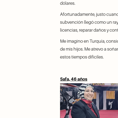
dólares.
Afortunadamente, justo cuand
subvención llegó como un ray
licencias, reparar daños y cont
Me imagino en Turquía, consid
de mis hijos. Me atrevo a soñ
estos tiempos difíciles.
Safa, 46 años