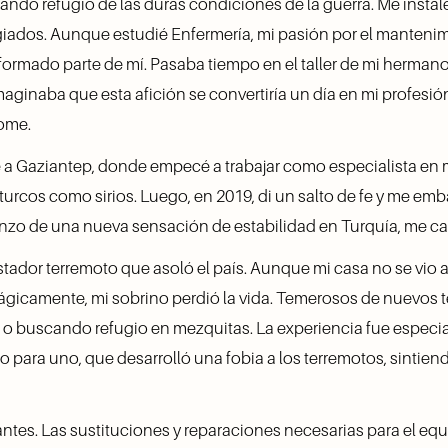
ando refugio de las duras condiciones de la guerra. Me instalé
ugiados. Aunque estudié Enfermería, mi pasión por el manteni
formado parte de mí. Pasaba tiempo en el taller de mi hermano
inaba que esta afición se convertiría un día en mi profesión 
ome.
a Gaziantep, donde empecé a trabajar como especialista en m
 turcos como sirios. Luego, en 2019, di un salto de fe y me e
zo de una nueva sensación de estabilidad en Turquía, me cas
stador terremoto que asoló el país. Aunque mi casa no se vio a
trágicamente, mi sobrino perdió la vida. Temerosos de nuevos
 o buscando refugio en mezquitas. La experiencia fue especi
o para uno, que desarrolló una fobia a los terremotos, sintien
antes. Las sustituciones y reparaciones necesarias para el eq