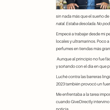
sin nada más que el sueño de
natal. Estaba desolada. No pod
Empecé a trabajar desde mi p
locales y ultramarinos. Poco 
perfumes en tiendas más grand
 Aunque al principio no fue f
y soñando con el día en que pu
Luché contra las barreras lingü
2023 también provocó un fuert
Me enfrentaba a la tarea impos
cuando GiveDirectly intervino 
noticia.