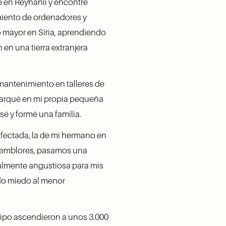
 en Reyhanli y encontré 
miento de ordenadores y 
 mayor en Siria, aprendiendo 
en una tierra extranjera 
antenimiento en talleres de 
mbarqué en mi propia pequeña 
é y formé una familia.
fectada, la de mi hermano en 
 temblores, pasamos una 
almente angustiosa para mis 
do miedo al menor 
uipo ascendieron a unos 3.000 