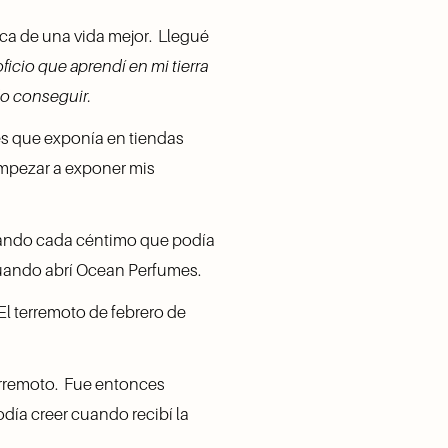
a de una vida mejor.  Llegué 
oficio que aprendí en mi tierra 
do conseguir. 
 que exponía en tiendas 
empezar a exponer mis 
rrando cada céntimo que podía 
 cuando abrí Ocean Perfumes.
 El terremoto de febrero de 
rremoto.  Fue entonces 
día creer cuando recibí la 