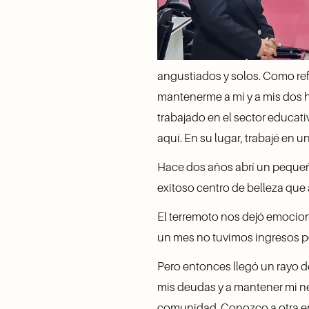
angustiados y solos. Como refu
mantenerme a mí y a mis dos h
trabajado en el sector educat
aquí. En su lugar, trabajé en u
Hace dos años abrí un pequeño
exitoso centro de belleza que 
El terremoto nos dejó emoci
un mes no tuvimos ingresos por
Pero entonces llegó un rayo d
mis deudas y a mantener mi ne
comunidad. Conozco a otra empr