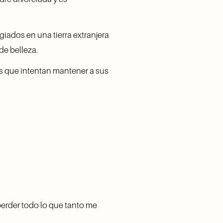
iados en una tierra extranjera 
de belleza.
s que intentan mantener a sus 
erder todo lo que tanto me 