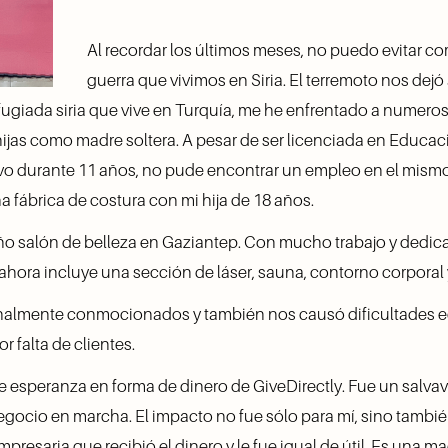
Al recordar los últimos meses, no puedo evitar co
guerra que vivimos en Siria. El terremoto nos dejó a
giada siria que vive en Turquía, me he enfrentado a numerosos
ijas como madre soltera. A pesar de ser licenciada en Educaci
ivo durante 11 años, no pude encontrar un empleo en el mism
na fábrica de costura con mi hija de 18 años.
 salón de belleza en Gaziantep. Con mucho trabajo y dedicaci
ahora incluye una sección de láser, sauna, contorno corporal y
onalmente conmocionados y también nos causó dificultades 
 falta de clientes. 
e esperanza en forma de dinero de GiveDirectly. Fue un salva
gocio en marcha. El impacto no fue sólo para mí, sino tambié
esaria que recibió el dinero y le fue igual de útil. Es una mad