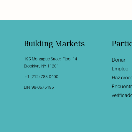
Building Markets
Parti
195 Montague Street, Floor 14
Donar
‍       
Brooklyn, NY 11201                                          
Empleo
 +1 (212) 785-0400
Haz crec
Encuentr
EIN: 98-0575195
verificad