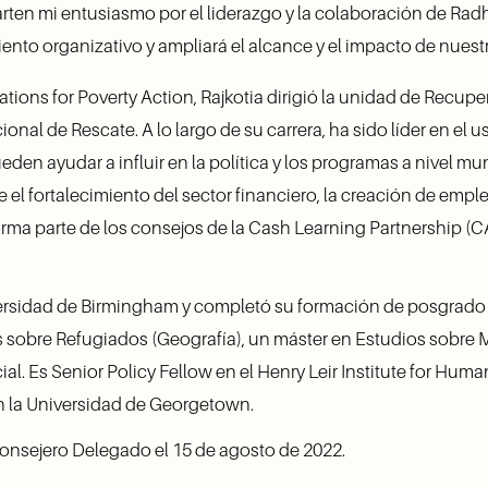
rten mi entusiasmo por el liderazgo y la colaboración de Radha,
ento organizativo y ampliará el alcance y el impacto de nuestr
tions for Poverty Action, Rajkotia dirigió la unidad de Recup
onal de Rescate. A lo largo de su carrera, ha sido líder en el u
en ayudar a influir en la política y los programas a nivel mun
 fortalecimiento del sector financiero, la creación de empleo
forma parte de los consejos de la Cash Learning Partnership (C
iversidad de Birmingham y completó su formación de posgrado 
sobre Refugiados (Geografía), un máster en Estudios sobre M
l. Es Senior Policy Fellow en el Henry Leir Institute for Human
en la Universidad de Georgetown.
Consejero Delegado el 15 de agosto de 2022. 