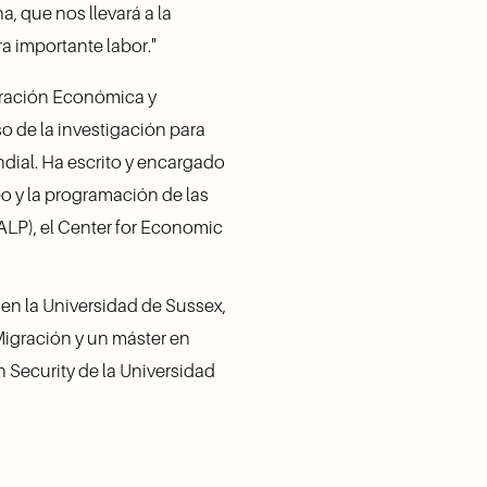
 que nos llevará a la 
a importante labor."  
eración Económica y 
so de la investigación para 
dial. Ha escrito y encargado 
 y la programación de las 
ALP), el Center for Economic 
en la Universidad de Sussex, 
igración y un máster en 
 Security de la Universidad 