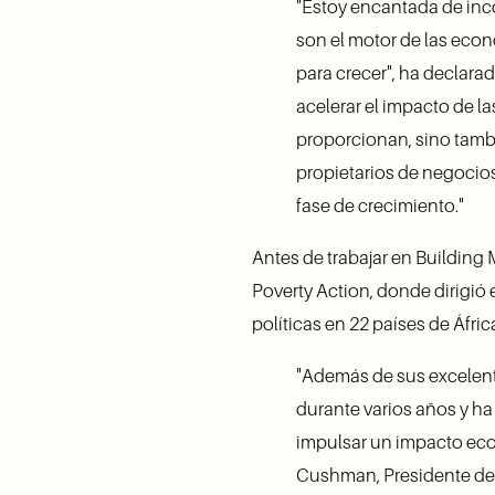
"Estoy encantada de inc
son el motor de las econ
para crecer", ha declara
acelerar el impacto de l
proporcionan, sino tambi
propietarios de negocios 
fase de crecimiento."    
Antes de trabajar en Building 
Poverty Action, donde dirigió e
políticas en 22 países de Áfric
"Además de sus excelent
durante varios años y h
impulsar un impacto eco
Cushman, Presidente del 