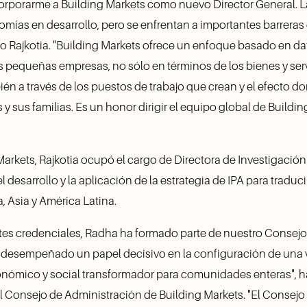
orporarme a Building Markets como nuevo Director General. 
omías en desarrollo, pero se enfrentan a importantes barreras 
do Rajkotia. "Building Markets ofrece un enfoque basado en dat
as pequeñas empresas, no sólo en términos de los bienes y serv
én a través de los puestos de trabajo que crean y el efecto do
y sus familias. Es un honor dirigir el equipo global de Buildi
Markets, Rajkotia ocupó el cargo de Directora de Investigación y
l desarrollo y la aplicación de la estrategia de IPA para traduci
a, Asia y América Latina. 
es credenciales, Radha ha formado parte de nuestro Consejo
a desempeñado un papel decisivo en la configuración de una v
nómico y social transformador para comunidades enteras", h
Consejo de Administración de Building Markets. "El Consejo e