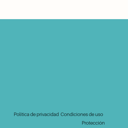
strese con su dirección de correo electrónico
para recibir noticias y actualizaciones.
Inscribirse
Política de privacidad
‍  ‍
Condiciones de uso
 ‍ 
Protección