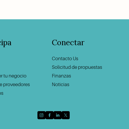
cipa
Conectar
Regí
                             ‍
Contacto U
s
Solicitud de propuestas
er tu negocio
Finanzas
e proveedores
Noticias
os