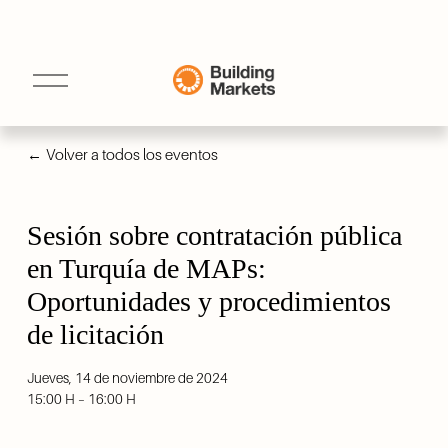
A
b
r
i
r
Volver a todos los eventos
e
l
m
e
n
Sesión sobre contratación pública
ú
en Turquía de MAPs:
Oportunidades y procedimientos
de licitación
Jueves, 14 de noviembre de 2024
15:00 H
16:00 H