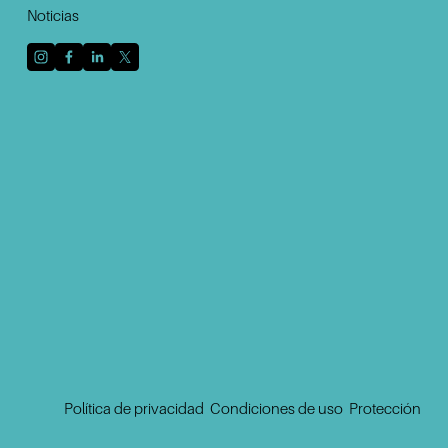
Noticias
Regístrese con su dirección de correo electrónico
para recibir noticias y actualizaciones.
Inscribirse
Política de privacidad
‍  ‍
Condiciones de uso
 ‍ 
Protección