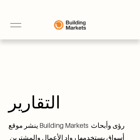
ف
ت
ح
ا
ل
ق
ا
ئ
م
ة
التقارير
ينشر موقع Building Markets رؤى وأبحاث 
أسواق يستخدمها رواد الأعمال والمشترين 