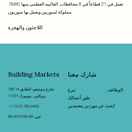
تعمل في 21 قطاعاً في 8 محافظات. الغالبية العظمى منها (96%) 
مملوكة لسوريين ويعمل بها سوريون. 
اللاجئون والهجرة
شارك معنا
Building Markets
195 شارع مونتيغو، الطابق 14
الوظائف
‍                                    ‍
تبرع
بروكلين، نيويورك 11201                                          
طور أعمالك
ابحث عن موردين معتمدين
 +1 (212) 785-0400
عين: 98-0575195-98