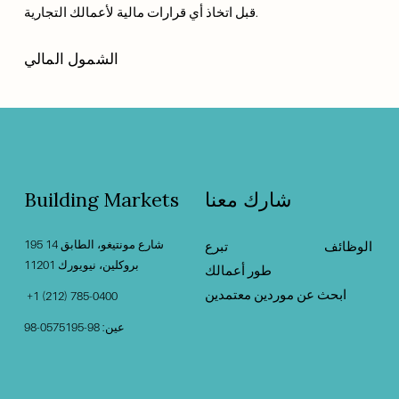
قبل اتخاذ أي قرارات مالية لأعمالك التجارية.
الشمول المالي
شارك معنا
Building Markets
195 شارع مونتيغو، الطابق 14
الوظائف
‍                                    ‍
تبرع
بروكلين، نيويورك 11201                                          
طور أعمالك
ابحث عن موردين معتمدين
 +1 (212) 785-0400
عين: 98-0575195-98