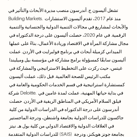
تشغل أليسون ج. أندرسون منصب مديرة الأبحاث والتأثير في 
Building Markets. منذ عام 2017، تقدم أليسون الاستشارات 
والأبحاث لمشاريع في مجالات التنمية الدولية والجنسانية والتنمية 
الرقمية. في عام 2020، حصلت أليسون على درجة الدكتوراه في 
مجال مشاركة المرأة في الاقتصاد وريادة الأعمال، بناءً على عملها 
الميداني كزميلة أبحاث في برنامج فولبرايت في الأردن. عملت 
أليسون سابقًا كمسؤولة برامج مشاركة في مؤسسة بيل وميليندا 
غيتس، حيث ركزت على التخطيط الاستراتيجي والمشاركة في 
مكتب الرئيس للصحة العالمية. قبل ذلك، عملت أليسون 
كمستشارة استراتيجية في قسم الخدمات الحكومية والعامة في 
شركة Deloitte. في بداية حياتها المهنية، عملت لمدة عامين في 
فيلق السلام الأمريكي في المناطق الريفية في الأردن. حصلت 
أندرسون على درجة الدكتوراه في الدراسات الدولية من كلية 
جاكسون للدراسات الدولية بجامعة واشنطن، ودرجة الماجستير 
في العلاقات الدولية والاقتصاد الدولي من كلية بول هـ. نيتز 
للدراسات الدولية المتقدمة (SAIS) بجامعة جونز هوبكنز، ودرجة 