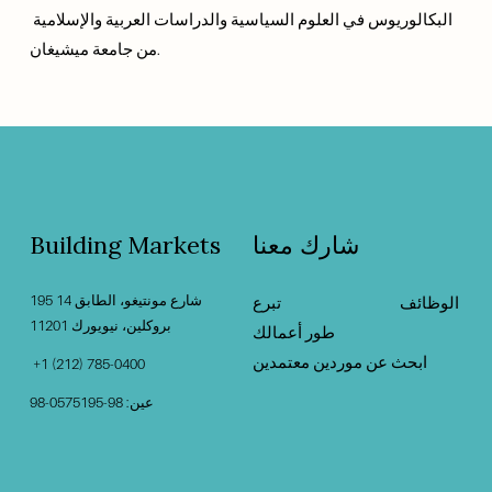
البكالوريوس في العلوم السياسية والدراسات العربية والإسلامية 
من جامعة ميشيغان.
شارك معنا
Building Markets
195 شارع مونتيغو، الطابق 14
الوظائف
‍                                    ‍
تبرع
بروكلين، نيويورك 11201                                          
طور أعمالك
ابحث عن موردين معتمدين
 +1 (212) 785-0400
عين: 98-0575195-98