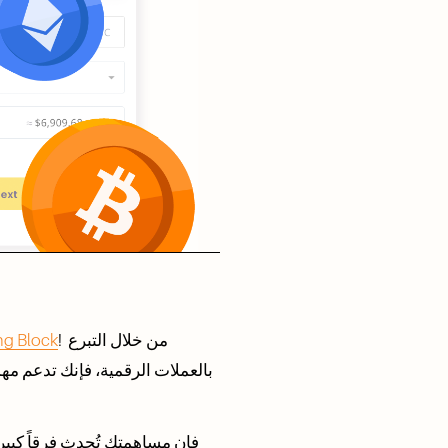
! من خلال التبرع 
ng Block
عندما تتبرع إلى Building Markets ، فإن مساهمتك تُحدث فرقاً 