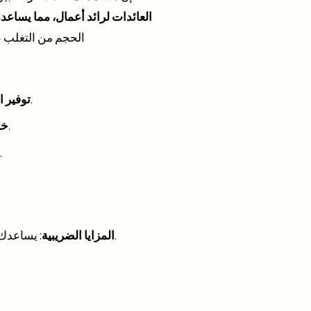
العائدات لرائد أعمال، مما يساع
الحجم من التغلب ع
 والموارد لأصحاب الأعمال الصغيرة، وتحسين قدرتهم على المنافسة في السوق العالمية.
توفير ا
 في الأسواق الناشئة، ودعم سبل العيش بشكل مباشر وتعزيز المجتمعات المحلية.
خل
 وتعزيز الاستقلال الاقتصادي لرواد الأعمال المهمشين ومجتمعاتهم.
د
: يساعدك التبرع بالعملة الرقمية مباشرةً على تجنب ضريبة أرباح رأس المال، مما يزيد من تأثير مساهمتك.
المزايا الضريبية