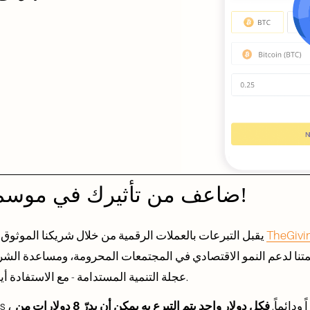
ضاعف من تأثيرك في موسم العطاء هذا العام!
TheGivi
هل تعلم أن Building Markets يقبل التبرعات بالعملات الرقمية من خلال شريكنا الموثوق به 
عجلة التنمية المستدامة - مع الاستفادة أيضًا من طريقة فعالة ضريبيًا للتبرع.
كبيراً ودائماً. 
فكل دولار واحد يتم التبرع به يمكن أن يدرّ 8 دولارات من 