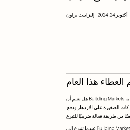
أكتوبر 24, 2024 | إليزابيث براون
بالعملات الرقمية، فإنك تدعم مهمتنا لدعم النمو الاقتصادي في المجتمعات المحرومة، ومساعدة الشركات الصغيرة على الازدهار ودفع 